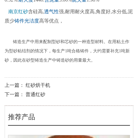
南京红砂
含硅高,
透气性
强,耐用耐火度高,角度好,水分低,泥
质少
铸件
光洁度
高等优点，
铸造生产中用来配制型砂和芯砂的一种造型材料。在用粘土作
为型砂粘结剂的情况下，每生产
1
吨合格铸件，大约需要补充
1
吨新
砂，因此在砂型铸造生产中铸造砂的用量最大。
上一篇：
红砂烘干机
下一篇：
普通红砂
推荐产品