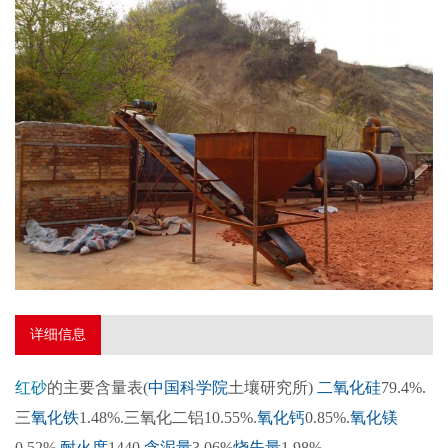
详细信息
红砂
的主要含量表(
中国科学院
土壤研究所)
二氧化硅
79.4%.
三
氧化铁
1.48%.三氧化二铝10.55%.
氧化钙
0.85%.
氧化镁
0.52%.
耐火度
1440.
含泥量
3.06%
烧失量
1.98%