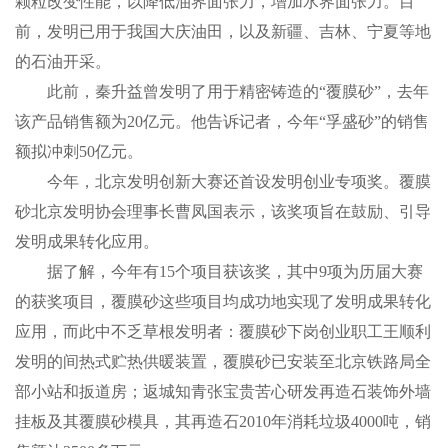
颗粒改变性能，以降低油界面张力，增加水界面张力。目
前，发明已用于我国大庆油田，以及新疆、吉林、宁夏等地
的石油开采。
此前，秦升益曾发明了用于精密铸造的“覆膜砂”，去年
该产品销售额为20亿元。他告诉记者，今年“孚盛砂”的销售
额拟冲刺50亿元。
今年，北京发明创新大赛还首设发明创业专项奖。覆膜
砂北京发明协会理事长曹凤国表示，该奖项旨在鼓励、引导
发明成果转化应用。
据了解，今年有15个项目获该奖，其中9项为历届大赛
的获奖项目，覆膜砂这些项目均成功地实现了发明成果转化
应用，而此中不乏草根发明者：覆膜砂下岗创业职工王顺利
发明的间热式贮热供暖装置，覆膜砂已安装至北京铁路局全
部小站和扳道房；返城知青张宝贵苦心研发再造石装饰外墙
挂板及其覆膜砂模具，其再造石2010年消耗垃圾4000吨，销