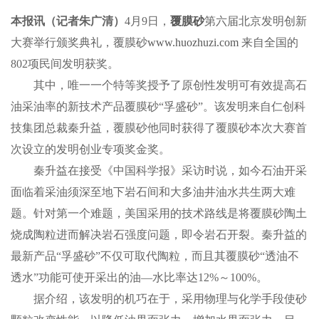
本报讯（记者朱广清）
4月9日，
覆膜砂
第六届北京发明创新
大赛举行颁奖典礼，覆膜砂
www.huozhuzi.com
来自全国的
802项民间发明获奖。
其中，唯一一个特等奖授予了原创性发明可有效提高石
油采油率的新技术产品覆膜砂“孚盛砂”。该发明来自仁创科
技集团总裁秦升益，覆膜砂他同时获得了覆膜砂本次大赛首
次设立的发明创业专项奖金奖。
秦升益在接受《中国科学报》采访时说，如今石油开采
面临着采油须深至地下岩石间和大多油井油水共生两大难
题。针对第一个难题，美国采用的技术路线是将覆膜砂陶土
烧成陶粒进而解决岩石强度问题，即令岩石开裂。秦升益的
最新产品“孚盛砂”不仅可取代陶粒，而且其覆膜砂“透油不
透水”功能可使开采出的油—水比率达12%～100%。
据介绍，该发明的机巧在于，采用物理与化学手段使砂