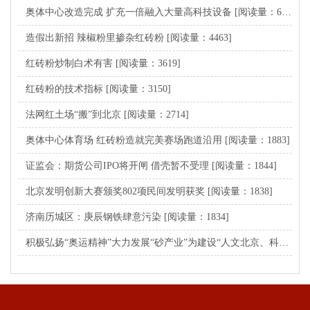
奥体中心改造完成 扩充一倍融入大量高科技设备
[阅读量：6446]
造假出新招 辣椒粉里掺杂红砖粉
[阅读量：4463]
红砖粉炒制白术有害
[阅读量：3619]
红砖粉的技术指标
[阅读量：3150]
法网红土场“搬”到北京
[阅读量：2714]
奥体中心体育场 红砖粉造就完美赛场跑道沿用
[阅读量：1883]
证监会：期货公司IPO将开闸 借壳暂不受理
[阅读量：1844]
北京发明创新大赛颁奖802项民间发明获奖
[阅读量：1838]
济南历城区：庚辰钢铁肆意污染
[阅读量：1834]
积极弘扬“奥运精神”大力发展“砂产业”为建设“人文北京、科技北京、绿色北京”而努力