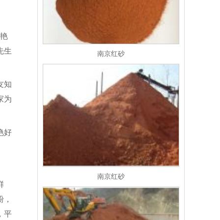
鲜艳
先生
南京红砂
友知
家为
艳好
南京红砂
鲜
粉，
，平