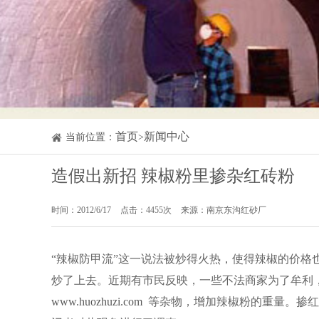
首页
新闻中心
当前位置：
>
造假出新招 辣椒粉里掺杂红砖粉
时间：2012/6/17
点击：4455次
来源：南京东沟红砂厂
“辣椒防甲流”这一说法被炒得火热，使得辣椒的价格
炒了上去。近期有市民反映，一些不法商家为了牟利
www.huozhuzi.com
等杂物，增加辣椒粉的重量。掺红