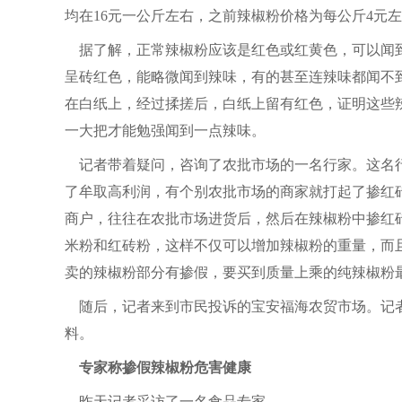
均在16元一公斤左右，之前辣椒粉价格为每公斤4元
据了解，正常辣椒粉应该是红色或红黄色，可以闻到
呈砖红色，能略微闻到辣味，有的甚至连辣味都闻不
在白纸上，经过揉搓后，白纸上留有红色，证明这些
一大把才能勉强闻到一点辣味。
记者带着疑问，咨询了农批市场的一名行家。这名行
了牟取高利润，有个别农批市场的商家就打起了掺红
商户，往往在农批市场进货后，然后在辣椒粉中掺红
米粉和红砖粉，这样不仅可以增加辣椒粉的重量，而
卖的辣椒粉部分有掺假，要买到质量上乘的纯辣椒粉
随后，记者来到市民投诉的宝安福海农贸市场。记者
料。
专家称掺假辣椒粉危害健康
昨天记者采访了一名食品专家。