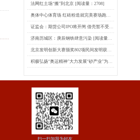
法网红土场“搬”到北京
[阅读量：2708]
奥体中心体育场 红砖粉造就完美赛场跑道沿用
[阅读量：1
证监会：期货公司IPO将开闸 借壳暂不受理
[阅读量：183
济南历城区：庚辰钢铁肆意污染
[阅读量：1831]
北京发明创新大赛颁奖802项民间发明获奖
[阅读量：1831
积极弘扬“奥运精神”大力发展“砂产业”为建设“人文北京、科技北京、绿色北京”而努力
扫一扫加我为好友