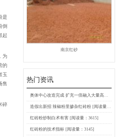
粉是
粉倒
抓起
南京红砂
，为
营的
者玉
热门资讯
场售
奥体中心改造完成 扩充一倍融入大量高科技设备
[阅读量：
米碎
造假出新招 辣椒粉里掺杂红砖粉
[阅读量：4455]
红砖粉炒制白术有害
[阅读量：3615]
红砖粉的技术指标
[阅读量：3145]