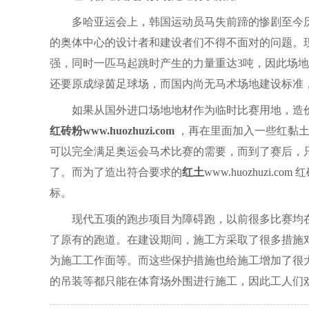
多哈亚运会上，韩国运动员马失前蹄的惨剧至今历
的奥体中心的设计者和建设者们不得不面对的问题。
强，同时一匹马起跳时产生的力量重达3吨，因此场
还要原成绿茵足球场，而国内尚无马术场地建设标准
如果从国外进口场地地材作为临时比赛用地，造价太
红砖粉
www.huozhuzi.com
，再在里面加入一些红黏
可以完全满足奥运会马术比赛的需要，而到了赛后，
了。而为了造出符合要求的
红土
www.huozhuzi.com
红
标。
现代五项的跑步项目为障碍跑，以前很多比赛均在
了原有的跑道。在建设期间，施工方采取了很多措施
为施工工作面等。而这些保护措施也给施工增加了很
的吊装等都只能在体育场外围进行施工，因此工人们戏