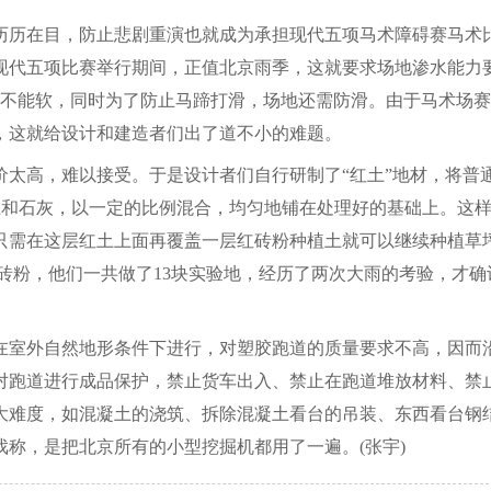
历在目，防止悲剧重演也就成为承担现代五项马术障碍赛马术
现代五项比赛举行期间，正值北京雨季，这就要求场地渗水能力
地不能软，同时为了防止马蹄打滑，场地还需防滑。由于马术场
，这就给设计和建造者们出了道不小的难题。
高，难以接受。于是设计者们自行研制了“红土”地材，将普
土和石灰，以一定的比例混合，均匀地铺在处理好的基础上。这
只需在这层红土上面再覆盖一层红砖粉种植土就可以继续种植草
砖粉，他们一共做了13块实验地，经历了两次大雨的考验，才确
室外自然地形条件下进行，对塑胶跑道的质量要求不高，因而
对跑道进行成品保护，禁止货车出入、禁止在跑道堆放材料、禁
大难度，如混凝土的浇筑、拆除混凝土看台的吊装、东西看台钢
称，是把北京所有的小型挖掘机都用了一遍。(张宇)