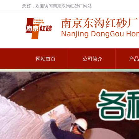
您好，欢迎访问南京东沟红砂厂网站
网站首页
公司简介
产品