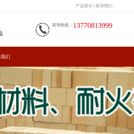
产品展示
|
联系我们
13770813999
咨询热线：
品
系我们