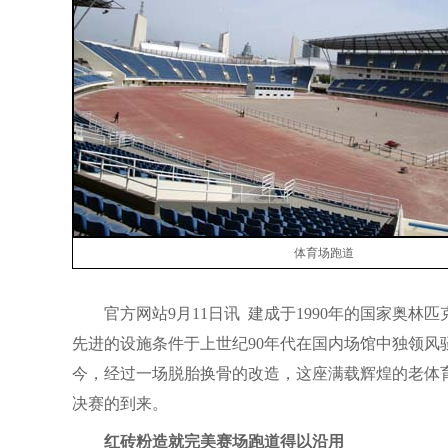
体育场跑道
官方网站9月11日讯 建成于1990年的国家奥林
先进的设施条件于上世纪90年代在国内场馆中独领
今，经过一场脱胎换骨的改造，这座满载辉煌的老体
决赛的到来。
红砖粉造就完美赛场跑道得以沿用