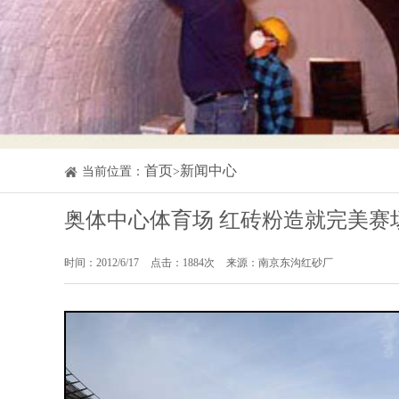
首页
新闻中心
当前位置：
>
奥体中心体育场 红砖粉造就完美赛
时间：2012/6/17
点击：1884次
来源：南京东沟红砂厂