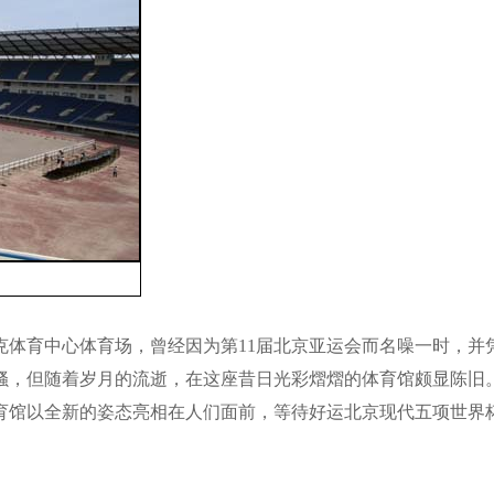
匹克体育中心体育场，曾经因为第11届北京亚运会而名噪一时，并
风骚，但随着岁月的流逝，在这座昔日光彩熠熠的体育馆颇显陈旧
育馆以全新的姿态亮相在人们面前，等待好运北京现代五项世界