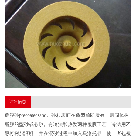
详细信息
覆膜砂precoatedsand。砂粒表面在造型前即覆有一层固体树
脂膜的型砂或芯砂。有冷法和热发两种覆膜工艺：冷法用乙
醇将树脂溶解，并在混砂过程中加入乌洛托品，使二者包覆