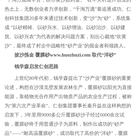
热土上，无数创业者力求创新，“千淘万漉”着追逐成功。仁
创科技集团20多年来通过技术创新，变“沙”为“砂”，系统集
成 “以砂精铸、以砂兴水、以砂增油、以砂治沙、以砂建
筑、以砂兴农”为代表的解决问题方案，别出心裁地“吹黄
沙”，最终成了村企中战略性“砂产业”的掘金者和领路人。
披沙拣金
覆膜砂
www.huozhuzi.com
取代“洋砂”
钱学森启发仁创思路
上世纪80年代初，钱学森提出了“沙产业”覆膜砂的重要
论述，构想在沙漠戈壁发展农林生产，覆膜砂以阳光为直接
能源，靠植物光合作用产出物质产品的农业生产过程，被称
为“第六次产业革命”。仁创集团董事长秦升益在这样构想的
启发下，3年里用9000多公斤覆膜砂沙子经过6000余次试
验，覆膜砂终于用普通沙子为原料，制作出成功的“砂产
品”——“耐高温覆膜砂”，成功取代了高价的“洋砂”，覆膜