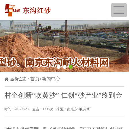
首页
新闻中心
当前位置：
>
村企创新“吹黄沙” 仁创“砂产业”终到金
时间：2012/6/28
点击：1736次
来源：南京东沟红砂厂
“千淘万漉虽辛苦，吹尽黄沙始到金。”在中关村这片创业的