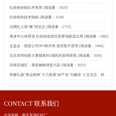
红砖粉炒制白术有害
[阅读量：3618]
红砖粉的技术指标
[阅读量：3149]
法网红土场“搬”到北京
[阅读量：2713]
奥体中心体育场 红砖粉造就完美赛场跑道沿用
[阅读量：1882]
证监会：期货公司IPO将开闸 借壳暂不受理
[阅读量：1844]
北京发明创新大赛颁奖802项民间发明获奖
[阅读量：1836]
济南历城区：庚辰钢铁肆意污染
[阅读量：1833]
积极弘扬“奥运精神”大力发展“砂产业”为建设“人文北京、科技北京、绿色北京”而努力
CONTACT 联系我们
企业名称：南京东沟红砂厂