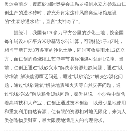
奥运会前夕，覆膜砂国际奥委会主席罗格到水立方参观由仁
创生产的透水砖时，曾充分肯定这种风靡奥运场馆建设
的“生泰砂透水砖”，直言“太神奇了”。
据统计，我国有170多万平方公里的沙化土地，按全国
每年铺设20亿平方米砂基透水砖计算，可消耗沙子2亿吨，
相当于新开发3万多亩的沙化土地，同时可收集雨水1.2亿立
方，而仁创的免烧结工艺每年节省标准煤可达到1亿吨。当
前，仁创正通过“以砂兴水”解决水资源短缺问题，通过“以
砂增油”解决能源匮乏问题，通过“以砂治沙”解决沙漠化问
题，通过“以砂建筑”解决地震和火灾等自然灾害问题，通
过“以砂兴农”解决粮食短缺问题，秦升益说，小沙粒中蕴含
着高科技和大产业，仁创正通过技术创新，以最少量地使用
和重复利用自然资源，使有限的资源相对地无限化，来为人
类创造物质财富，最大限度地满足人的合理需求。