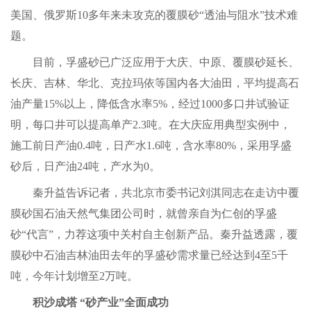
美国、俄罗斯10多年来未攻克的覆膜砂“透油与阻水”技术难
题。
目前，孚盛砂已广泛应用于大庆、中原、覆膜砂延长、
长庆、吉林、华北、克拉玛依等国内各大油田，平均提高石
油产量15%以上，降低含水率5%，经过1000多口井试验证
明，每口井可以提高单产2.3吨。在大庆应用典型实例中，
施工前日产油0.4吨，日产水1.6吨，含水率80%，采用孚盛
砂后，日产油24吨，产水为0。
秦升益告诉记者，共北京市委书记刘淇同志在走访中覆
膜砂国石油天然气集团公司时，就曾亲自为仁创的孚盛
砂“代言”，力荐这项中关村自主创新产品。秦升益透露，覆
膜砂中石油吉林油田去年的孚盛砂需求量已经达到4至5千
吨，今年计划增至2万吨。
积沙成塔 “砂产业”全面成功