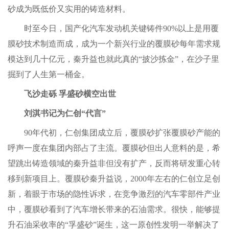
砂成为既低价又实用的铸造材料。
时至今日，国产化汽车发动机关键铸件90%以上是用覆
膜砂技术制造而成，成为一个新兴行业的覆膜砂每年需求规
模达到几十亿元，秦升益也就此真的“披沙拣金”，在沙子里
掘到了人生第一桶金。
飞沙走砾 孚盛砂横空出世
刘淇书记为仁创“代言”
90年代初，仁创集团成立后，覆膜砂扩张覆膜砂产能的
呼声一度在集团内部占了主流。覆膜砂但出人意料的是，希
望跳出铸造领域的秦升益非但没有扩产，反而将研发重心转
移到新项目上。覆膜砂秦升益说，2000年左右的仁创立足创
新，着眼于市场的隐性诉求，在竞争激烈的汽车零部件产业
中，覆膜砂看到了汽车增长带来的石油需求。很快，能够提
升石油采收率的“孚盛砂”诞生，这一原创性发明一举解决了