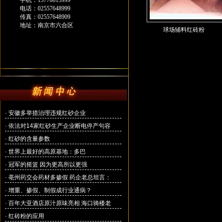
手机：13770813999
电话：02557648999
传真：02557648909
地址：南京市六合区
球场辅料红砖粉
·
安徽多举措治理违规红砂企业
·
依法对14家红砂生产企业断电停产句容
·
红砂的含量参数
·
世界上最好的高原基地：多巴
·
冠军的摇篮 因为更高所以更强
·
亳州药交会药材多掺假 药企老总坦言：
·
增重、掺假、制假成行业通病？
·
百年大亚酒店原汁原味亮相 海口骑楼老
·
红砖粉的应用