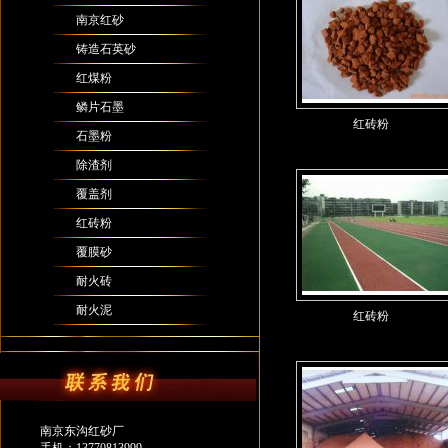
南京红砂
铸造石英砂
红煤粉
鳞片石墨
红砖粉
石墨粉
除渣剂
覆盖剂
红砖粉
覆膜砂
耐火砖
耐火泥
红砖粉
南京东沟红砂厂