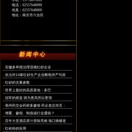
手机：13770813999
电话：02557648999
传真：02557648909
地址：南京市六合区
·
安徽多举措治理违规红砂企业
·
依法对14家红砂生产企业断电停产句容
·
红砂的含量参数
·
世界上最好的高原基地：多巴
·
冠军的摇篮 因为更高所以更强
·
亳州药交会药材多掺假 药企老总坦言：
·
增重、掺假、制假成行业通病？
·
百年大亚酒店原汁原味亮相 海口骑楼老
·
红砖粉的应用